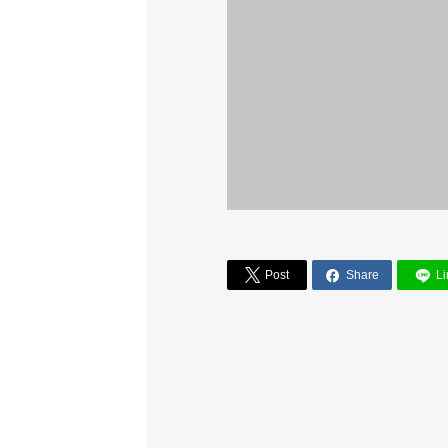


Post
Share
Li