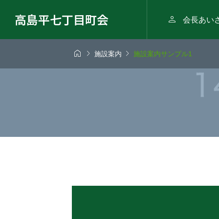
高島平七丁目町会

会長あい



施設案内
施設案内サンプル1