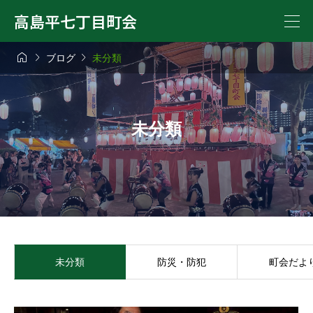
高島平七丁目町会



ブログ
未分類
未分類
未分類
防災・防犯
町会だよ